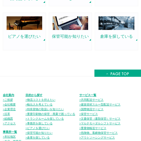
ピアノを運びたい
保管可能か知りたい
倉庫を探している
会社案内
目的から探す
サービス一覧
>ご挨拶
>物流コストを抑えたい
>共同配送サービス
>会社概要
>輸出入を考えている
>建築資材スルー型配送サービス
>企業理念
>特殊貨物の取扱いを知りたい
>国際物流サービス
>沿革
>重要印刷物の保管・廃棄で困っている
>保管サービス
>組織図
>トランクルームを探している
>文書保管（書類保管）サービス
>アクセス
>事務所を探している
>マルチモーダルシフトサービス
>ピアノを運びたい
>重量物輸送サービス
事業所一覧
>保管可能か知りたい
>危険物、毒劇物保管サービス
>本社地区
>倉庫を探している
>アウトソーシングサービス