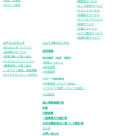
>支店・営業所
>輸配送サービス
>グループ会社
>タイヤ保管サービス
>テナントサービス
>流通加工サービス
>ライフケアサービス
>収納サービス
>引越しサービス
>ピアノ輸送サービス
>保険代理サービス
コアコンピタンス
ニュース&トピックス
>みちのくネットワーク
採用情報
>高品質のサービス
>環境活動への取り組み
本社地区（仙台・秋田）
>システムソリューション
>採用メッセージ
>健康経営への取り組み
>新卒採用
>「ホワイト物流」推進運動
>中途採用
>サステナビリティ（SDGs）
グループ会社各社
>中途採用（グループ会社）
>ドライバー採用（グループ会社）
>社員紹介
個人情報保護方針
約款
行動規範
一般事業主行動計画
女性活躍促進法に基づく行動計画
リンク
お問い合わせ