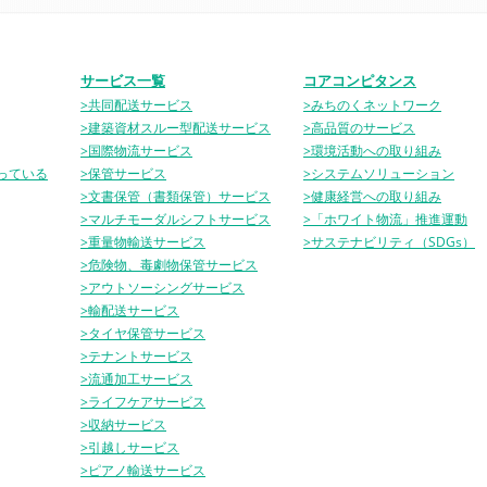
サービス一覧
コアコンピタンス
>共同配送サービス
>みちのくネットワーク
>建築資材スルー型配送サービス
>高品質のサービス
>国際物流サービス
>環境活動への取り組み
っている
>保管サービス
>システムソリューション
>文書保管（書類保管）サービス
>健康経営への取り組み
>マルチモーダルシフトサービス
>「ホワイト物流」推進運動
>重量物輸送サービス
>サステナビリティ（SDGs）
>危険物、毒劇物保管サービス
>アウトソーシングサービス
>輸配送サービス
>タイヤ保管サービス
>テナントサービス
>流通加工サービス
>ライフケアサービス
>収納サービス
>引越しサービス
>ピアノ輸送サービス