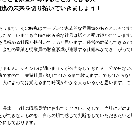
物流の未来を切り拓いていきましょう！
あります。その時私はオープンで家族的な雰囲気のあるところです
したが、いまでも当時の家族的な社風は脈々と受け継がれています
を見極める社風が根付いていると思います。経営の数値もできるだ
、会社の業績と従業員の財産形成が連動する仕組みができ上がって
りません。ジャンルは問いませんが努力をしてきた人、分からない
者ですので、先輩社員がOJTで分かるまで教えます。でも分からな
、人によっては覚えるまで時間が掛かる人もいるかと思います。こ
、是非、当社の職場見学にお出でください。そして、当社にどのよ
とができないものを、自らの肌で感じて判断をしていただきたいと
みにしております。