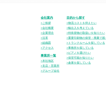
会社案内
目的から探す
>ご挨拶
>物流コストを抑えたい
>会社概要
>輸出入を考えている
>企業理念
>特殊貨物の取扱いを知りたい
>沿革
>重要印刷物の保管・廃棄で困
>組織図
>トランクルームを探している
>アクセス
>事務所を探している
>ピアノを運びたい
事業所一覧
>保管可能か知りたい
>本社地区
>倉庫を探している
>支店・営業所
>グループ会社