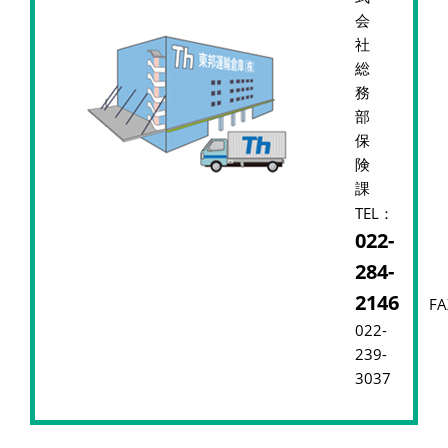
会
社
総
務
部
保
険
課
TEL：
022-
284-
2146
F
022-
239-
3037