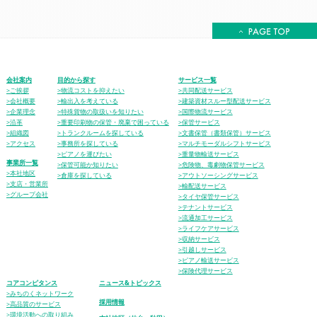
会社案内
目的から探す
サービス一覧
>ご挨拶
>物流コストを抑えたい
>共同配送サービス
>会社概要
>輸出入を考えている
>建築資材スルー型配送サービス
>企業理念
>特殊貨物の取扱いを知りたい
>国際物流サービス
>沿革
>重要印刷物の保管・廃棄で困っている
>保管サービス
>組織図
>トランクルームを探している
>文書保管（書類保管）サービス
>アクセス
>事務所を探している
>マルチモーダルシフトサービス
>ピアノを運びたい
>重量物輸送サービス
事業所一覧
>保管可能か知りたい
>危険物、毒劇物保管サービス
>本社地区
>倉庫を探している
>アウトソーシングサービス
>支店・営業所
>輸配送サービス
>グループ会社
>タイヤ保管サービス
>テナントサービス
>流通加工サービス
>ライフケアサービス
>収納サービス
>引越しサービス
>ピアノ輸送サービス
>保険代理サービス
コアコンピタンス
ニュース&トピックス
>みちのくネットワーク
採用情報
>高品質のサービス
>環境活動への取り組み