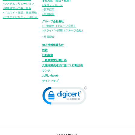
本社地区（仙台・秋田）
>システムソリューション
>採用メッセージ
>健康経営への取り組み
>新卒採用
>「ホワイト物流」推進運動
>中途採用
>サステナビリティ（SDGs）
グループ会社各社
>中途採用（グループ会社）
>ドライバー採用（グループ会社）
>社員紹介
個人情報保護方針
約款
行動規範
一般事業主行動計画
女性活躍促進法に基づく行動計画
リンク
お問い合わせ
サイトマップ
FOLLOW US