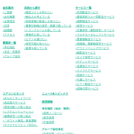
会社案内
目的から探す
サービス一覧
>ご挨拶
>物流コストを抑えたい
>共同配送サービス
>会社概要
>輸出入を考えている
>建築資材スルー型配送サービス
>企業理念
>特殊貨物の取扱いを知りたい
>国際物流サービス
>沿革
>重要印刷物の保管・廃棄で困っている
>保管サービス
>組織図
>トランクルームを探している
>文書保管（書類保管）サービス
>アクセス
>事務所を探している
>マルチモーダルシフトサービス
>ピアノを運びたい
>重量物輸送サービス
事業所一覧
>保管可能か知りたい
>危険物、毒劇物保管サービス
>本社地区
>倉庫を探している
>アウトソーシングサービス
>支店・営業所
>輸配送サービス
>グループ会社
>タイヤ保管サービス
>テナントサービス
>流通加工サービス
>ライフケアサービス
>収納サービス
>引越しサービス
>ピアノ輸送サービス
>保険代理サービス
コアコンピタンス
ニュース&トピックス
>みちのくネットワーク
採用情報
>高品質のサービス
>環境活動への取り組み
本社地区（仙台・秋田）
>システムソリューション
>採用メッセージ
>健康経営への取り組み
>新卒採用
>「ホワイト物流」推進運動
>中途採用
>サステナビリティ（SDGs）
グループ会社各社
>中途採用（グループ会社）