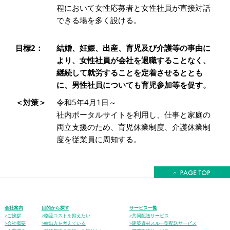
程において女性応募者と女性社員が直接対話
できる場を多く設ける。
目標2：
結婚、妊娠、出産、育児及び介護等の事由に
より、女性社員が会社を退職することなく、
継続して就労することを定着させるととも
に、男性社員についても育児参加等を促す。
＜対策＞
令和5年4月1日～
社内ポータルサイトを利用し、仕事と家庭の
両立支援のため、育児休業制度、介護休業制
度を従業員に周知する。
会社案内
目的から探す
サービス一覧
>ご挨拶
>物流コストを抑えたい
>共同配送サービス
>会社概要
>輸出入を考えている
>建築資材スルー型配送サービス