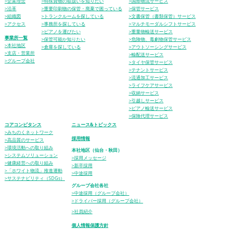
>企業理念
>特殊貨物の取扱いを知りたい
>国際物流サービス
>沿革
>重要印刷物の保管・廃棄で困っている
>保管サービス
>組織図
>トランクルームを探している
>文書保管（書類保管）サービス
>アクセス
>事務所を探している
>マルチモーダルシフトサービス
>ピアノを運びたい
>重量物輸送サービス
事業所一覧
>保管可能か知りたい
>危険物、毒劇物保管サービス
>本社地区
>倉庫を探している
>アウトソーシングサービス
>支店・営業所
>輸配送サービス
>グループ会社
>タイヤ保管サービス
>テナントサービス
>流通加工サービス
>ライフケアサービス
>収納サービス
>引越しサービス
>ピアノ輸送サービス
>保険代理サービス
コアコンピタンス
ニュース&トピックス
>みちのくネットワーク
採用情報
>高品質のサービス
>環境活動への取り組み
本社地区（仙台・秋田）
>システムソリューション
>採用メッセージ
>健康経営への取り組み
>新卒採用
>「ホワイト物流」推進運動
>中途採用
>サステナビリティ（SDGs）
グループ会社各社
>中途採用（グループ会社）
>ドライバー採用（グループ会社）
>社員紹介
個人情報保護方針