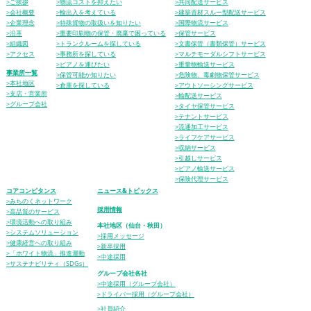
>ご挨拶
>物流コストを抑えたい
>共同配送サービス
>会社概要
>輸出入を考えている
>建築資材スルー型配送サービス
>企業理念
>特殊貨物の取扱いを知りたい
>国際物流サービス
>沿革
>重要印刷物の保管・廃棄で困っている
>保管サービス
>組織図
>トランクルームを探している
>文書保管（書類保管）サービス
>アクセス
>事務所を探している
>マルチモーダルシフトサービス
>ピアノを運びたい
>重量物輸送サービス
事業所一覧
>保管可能か知りたい
>危険物、毒劇物保管サービス
>本社地区
>倉庫を探している
>アウトソーシングサービス
>支店・営業所
>輸配送サービス
>グループ会社
>タイヤ保管サービス
>テナントサービス
>流通加工サービス
>ライフケアサービス
>収納サービス
>引越しサービス
>ピアノ輸送サービス
>保険代理サービス
コアコンピタンス
ニュース&トピックス
>みちのくネットワーク
採用情報
>高品質のサービス
>環境活動への取り組み
本社地区（仙台・秋田）
>システムソリューション
>採用メッセージ
>健康経営への取り組み
>新卒採用
>「ホワイト物流」推進運動
>中途採用
>サステナビリティ（SDGs）
グループ会社各社
>中途採用（グループ会社）
>ドライバー採用（グループ会社）
>社員紹介